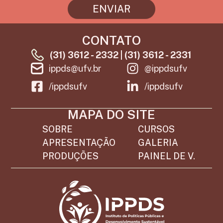
ENVIAR
CONTATO
(31) 3612 - 2332 | (31) 3612 - 2331
ippds@ufv.br
@ippdsufv
/ippdsufv
/ippdsufv
MAPA DO SITE
SOBRE
CURSOS
APRESENTAÇÃO
GALERIA
PRODUÇÕES
PAINEL DE V.